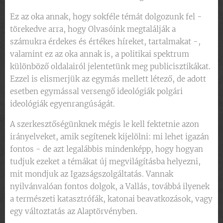
Ez az oka annak, hogy sokféle témát dolgozunk fel -
törekedve arra, hogy Olvasóink megtalálják a
számukra érdekes és értékes híreket, tartalmakat -,
valamint ez az oka annak is, a politikai spektrum
különböző oldalairól jelentetünk meg publicisztikákat.
Ezzel is elismerjük az egymás mellett létező, de adott
esetben egymással versengő ideológiák polgári
ideológiák egyenrangúságát.
A szerkesztőségünknek mégis le kell fektetnie azon
irányelveket, amik segítenek kijelölni: mi lehet igazán
fontos - de azt legalábbis mindenképp, hogy hogyan
tudjuk ezeket a témákat új megvilágításba helyezni,
mit mondjuk az Igazságszolgáltatás. Vannak
nyilvánvalóan fontos dolgok, a Vallás, továbbá ilyenek
a természeti katasztrófák, katonai beavatkozások, vagy
egy változtatás az Alaptörvényben.