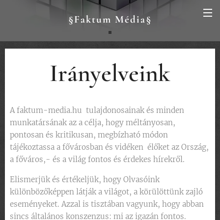
§Faktum Média§
Irányelveink
A faktum-media.hu tulajdonosainak és minden
munkatársának az a célja, hogy méltányosan,
pontosan és kritikusan, megbízható módon
tájékoztassa a fővárosban és vidéken élőket az Ország,
a főváros,- és a világ fontos és érdekes hírekről.
Elismerjük és értékeljük, hogy Olvasóink
különbözőképpen látják a világot, a körülöttünk zajló
eseményeket. Azzal is tisztában vagyunk, hogy abban
sincs általános konszenzus: mi az igazán fontos.