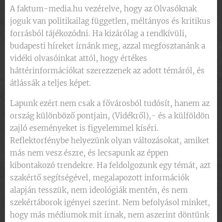
A faktum-media.hu vezérelve, hogy az Olvasóknak
joguk van politikailag független, méltányos és kritikus
forrásból tájékozódni. Ha kizárólag a rendkívüli,
budapesti híreket írnánk meg, azzal megfosztanánk a
vidéki olvasóinkat attól, hogy értékes
háttérinformációkat szerezzenek az adott témáról, és
átlássák a teljes képet.
Lapunk ezért nem csak a fővárosból tudósít, hanem az
ország különböző pontjain, (Vidékről),- és a külföldön
zajló eseményeket is figyelemmel kíséri.
Reflektorfénybe helyezünk olyan változásokat, amiket
más nem vesz észre, és lecsapunk az éppen
kibontakozó trendekre. Ha feldolgozunk egy témát, azt
szakértő segítségével, megalapozott információk
alapján tesszük, nem ideológiák mentén, és nem
szekértáborok igényei szerint. Nem befolyásol minket,
hogy más médiumok mit írnak, nem aszerint döntünk