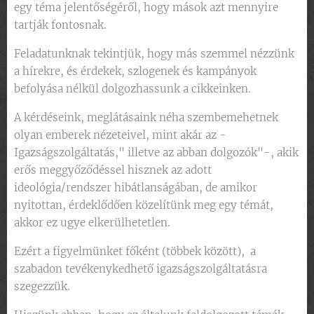
egy téma jelentőségéről, hogy mások azt mennyire
tartják fontosnak.
Feladatunknak tekintjük, hogy más szemmel nézzünk
a hírekre, és érdekek, szlogenek és kampányok
befolyása nélkül dolgozhassunk a cikkeinken.
A kérdéseink, meglátásaink néha szembemehetnek
olyan emberek nézeteivel, mint akár az -
Igazságszolgáltatás," illetve az abban dolgozók"-, akik
erős meggyőződéssel hisznek az adott
ideológia/rendszer hibátlanságában, de amikor
nyitottan, érdeklődően közelítünk meg egy témát,
akkor ez ugye elkerülhetetlen.
Ezért a figyelmünket főként (többek között), a
szabadon tevékenykedhető igazságszolgáltatásra
szegezzük.